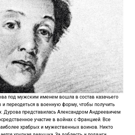
ова под мужским именем вошла в состав казачьего
ы и переодеться в военную форму, чтобы получить
х. Дурова представилась Александром Андреевичем
редственное участие в войнах с Францией. Все
наиболее храбрых и мужественных воинов. Никто
ается хрупкая девушка. За доблесть и подвиги