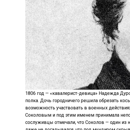
1806 год — «кавалерист-девица» Надежда Дур
полка. Дочь городничего решила обрезать кос
возможность участвовать в военных действия
Соколовым и под этим именем принимала непос
сослуживцы отмечали, что Соколов — один из 
даже не догадывался, что под мундиром скрыв