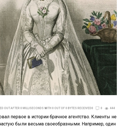
D OUT AFTER 0 MILLISECONDS WITH 0 OUT OF 0 BYTES RECEIVED0
0
444
овал первое в истории брачное агентство. Клиенты не
зачастую были весьма своеобразными. Например, один