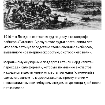
1916 — в Лондоне состоялся суд по делу о катастрофе
лайнера «Титаник». В результате судьи постановили, что
«корабль затонул вследствие столкновения с айсбергом,
вызванного чрезмерной скоростью, с которой его вели».
Моральному осуждению подвергся Стэнли Лорд капитан
парохода «Калифорния», который, по мнению экспертов,
находился в шести милях от места трагедии. Уличенный в
самом страшном по морским законам преступлении –
неоказании помощи гибнущим людям, он до конца дней носил
пятно позора.