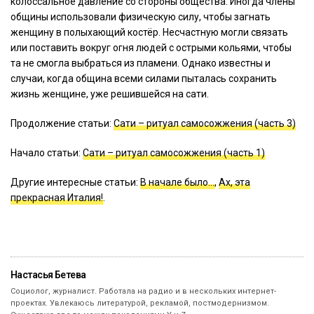
колоссальное давление со стороны общества. Иногда члены
общины использовали физическую силу, чтобы загнать
женщину в полыхающий костёр. Несчастную могли связать
или поставить вокруг огня людей с острыми кольями, чтобы
та не смогла выбраться из пламени. Однако известны и
случаи, когда община всеми силами пыталась сохранить
жизнь женщине, уже решившейся на сати.
Продолжение статьи:
Сати – ритуал самосожжения (часть 3)
Начало статьи:
Сати – ритуал самосожжения (часть 1)
Другие интересные статьи:
В начале было…
,
Ах, эта
прекрасная Италия!
.
Настасья Бетева
Социолог, журналист. Работала на радио и в нескольких интернет-
проектах. Увлекаюсь литературой, рекламой, постмодернизмом.