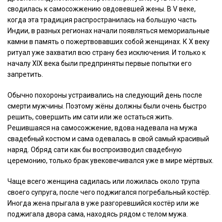
сводилась к самосожжению овдовевшей жены. В V веке,
когда эта традиция распространилась на большую часть
Индии, в разных регионах начали появляться мемориальные
камни в память о пожертвовавших собой женщинах. К X веку
ритуал уже захватил всю страну без исключения. И только к
началу XIX века были предприняты первые попытки его
запретить.
Обычно похороны устраивались на следующий день после
смерти мужчины. Поэтому жёны должны были очень быстро
решить, совершить им сати или же остаться жить.
Решившаяся на самосожжение, вдова надевала на мужа
свадебный костюм и сама одевалась в свой самый красивый
наряд. Обряд сати как бы воспроизводил свадебную
церемонию, только брак увековечивался уже в мире мёртвых.
Чаще всего женщина садилась или ложилась около трупа
своего супруга, после чего поджигался погребальный костёр.
Иногда жена прыгала в уже разгоревшийся костёр или же
поджигала двора сама, находясь рядом с телом мужа.